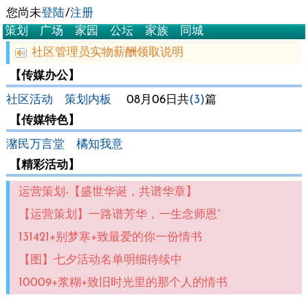
您尚未
登陆
/
注册
策划
广场
家园
公坛
家族
同城
社区管理员实物薪酬领取说明
【传媒办公】
社区活动
策划内板
08月06日共
(3)
篇
【传媒特色】
潴民万言堂
橘知我意
【精彩活动】
运营策划-【盛世华诞，共谱华章】
【运营策划】一路谱芳华，一生念师恩”
131421+别梦寒+致最爱的你一份情书
【图】七夕活动名单明细待续中
10009+浆糊+致旧时光里的那个人的情书