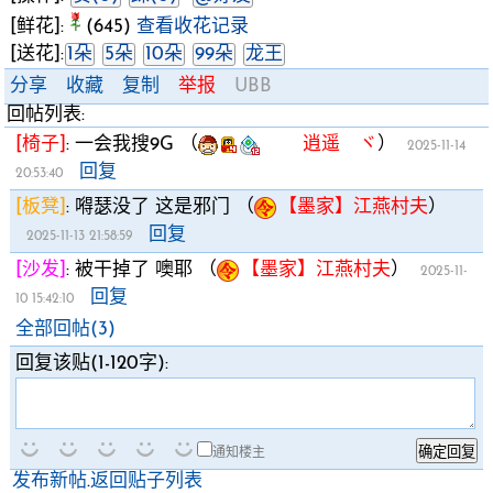
[鲜花]:
(645)
查看收花记录
[送花]:
1朵
5朵
10朵
99朵
龙王
分享
收藏
复制
举报
UBB
回帖列表:
[椅子]
:
一会我搜9G
（
逍遥 ヾ
）
2025-11-14
回复
20:53:40
[板凳]
:
嘚瑟没了 这是邪门
（
【墨家】江燕村夫
）
回复
2025-11-13 21:58:59
[沙发]
:
被干掉了 噢耶
（
【墨家】江燕村夫
）
2025-11-
回复
10 15:42:10
全部回帖(3)
回复该贴(1-120字):
通知楼主
发布新帖
.
返回贴子列表