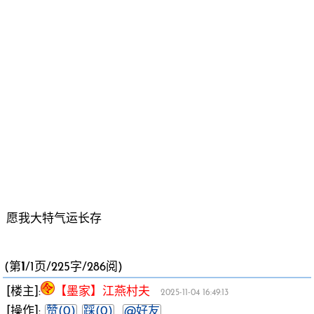
愿我大特气运长存
(第
1
/1页/225字/286阅)
[楼主]:
【墨家】江燕村夫
2025-11-04 16:49:13
[操作]:
赞(0)
踩(0)
@好友