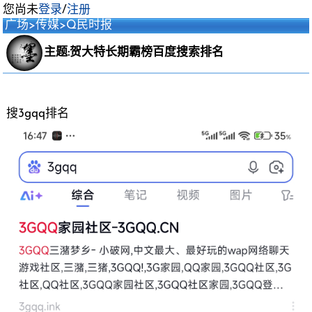
您尚未
登录
/
注册
广场
>
传媒
>
Q民时报
主题:贺大特长期霸榜百度搜索排名
搜3gqq排名