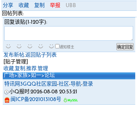
分享
收藏
复制
举报
UBB
回帖列表:
回复该贴(1-120字):
通知楼主
发布新帖
.
返回贴子列表
[贴子管理]
收藏
.
复制
.
推荐
.
管理
广场
>
家族
>
如一
>
论坛
特讯网3GQQ社区家园
-
社区
-
导航
-
登录
小Q报时:2026-08-08 20:53:21
闽ICP备2021013108号