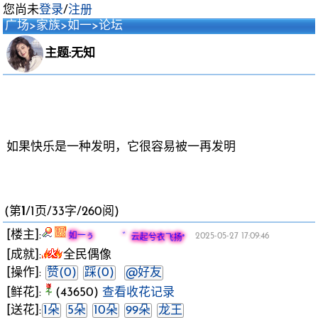
您尚未
登录
/
注册
广场
>
家族
>
如一
>
论坛
主题:无知
如果快乐是一种发明，它很容易被一再发明
(第
1
/1页/33字/260阅)
[楼主]:
如一ぅ ゛云起兮衣飞扬°
2025-05-27 17:09:46
[成就]:
全民偶像
[操作]:
赞(0)
踩(0)
@好友
[鲜花]:
(43650)
查看收花记录
[送花]:
1朵
5朵
10朵
99朵
龙王