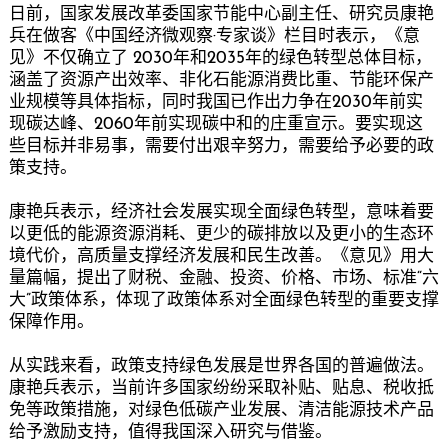
日前，国家发展改革委国家节能中心副主任、研究员康艳
兵在做客《中国经济微观察·专家谈》栏目时表示，《意
见》不仅确立了 2030年和2035年的绿色转型总体目标，
涵盖了资源产出效率、非化石能源消费比重、节能环保产
业规模等具体指标，同时我国已作出力争在2030年前实
现碳达峰、2060年前实现碳中和的庄重宣示。要实现这
些目标并非易事，需要付出艰辛努力，需要给予必要的政
策支持。
康艳兵表示，经济社会发展实现全面绿色转型，意味着要
以更低的能源资源消耗、更少的碳排放以及更小的生态环
境代价，高质量支撑经济发展和民生改善。《意见》用大
量篇幅，提出了财税、金融、投资、价格、市场、标准“六
大”政策体系，体现了政策体系对全面绿色转型的重要支撑
保障作用。
从实践来看，政策支持绿色发展是世界各国的普遍做法。
康艳兵表示，当前许多国家纷纷采取补贴、贴息、税收抵
免等政策措施，对绿色低碳产业发展、清洁能源技术产品
给予激励支持，值得我国深入研究与借鉴。