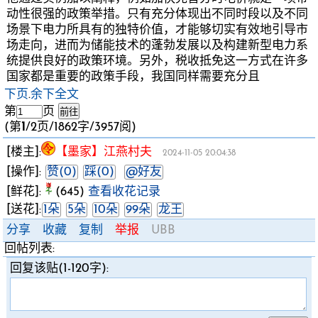
动性很强的政策举措。只有充分体现出不同时段以及不同
场景下电力所具有的独特价值，才能够切实有效地引导市
场走向，进而为储能技术的蓬勃发展以及构建新型电力系
统提供良好的政策环境。另外，税收抵免这一方式在许多
国家都是重要的政策手段，我国同样需要充分且
下页
.
余下全文
第
页
(第
1
/2页/1862字/3957阅)
[楼主]:
【墨家】江燕村夫
2024-11-05 20:04:38
[操作]:
赞(0)
踩(0)
@好友
[鲜花]:
(645)
查看收花记录
[送花]:
1朵
5朵
10朵
99朵
龙王
分享
收藏
复制
举报
UBB
回帖列表:
回复该贴(1-120字):