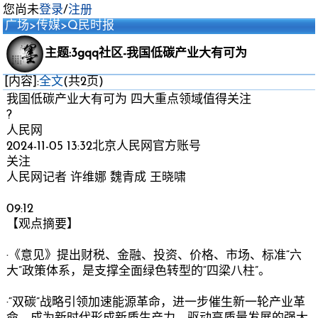
您尚未
登录
/
注册
广场
>
传媒
>
Q民时报
主题:3gqq社区-我国低碳产业大有可为
[内容]:
全文
(共2页)
我国低碳产业大有可为 四大重点领域值得关注
?
人民网
2024-11-05 13:32北京人民网官方账号
关注
人民网记者 许维娜 魏青成 王晓啸
09:12
【观点摘要】
·《意见》提出财税、金融、投资、价格、市场、标准“六
大”政策体系，是支撑全面绿色转型的“四梁八柱”。
·“双碳”战略引领加速能源革命，进一步催生新一轮产业革