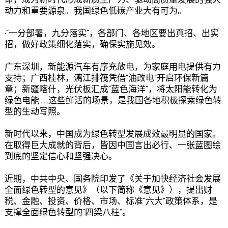
命，成为新时代形成新质生产力、驱动高质量发展的强大
动力和重要源泉。我国绿色低碳产业大有可为。
·“一分部署，九分落实”，各部门、各地区要出真招、出实
招，做好政策细化落实，确保实施见效。
广东深圳，新能源汽车有序充放电，为家庭用电提供有力
支持；广西桂林，漓江排筏凭借“油改电”开启环保新篇
章；新疆喀什，光伏板汇成“蓝色海洋”，将太阳能转化为
绿色电能……这些鲜活的场景，是我国各地积极探索绿色转
型的生动写照。
新时代以来，中国成为绿色转型发展成效最明显的国家。
在取得巨大成就的背后，皆因中国言出必行、一张蓝图绘
到底的坚定信心和坚强决心。
近期，中共中央、国务院印发了《关于加快经济社会发展
全面绿色转型的意见》（以下简称《意见》），提出财
税、金融、投资、价格、市场、标准“六大”政策体系，是
支撑全面绿色转型的“四梁八柱”。