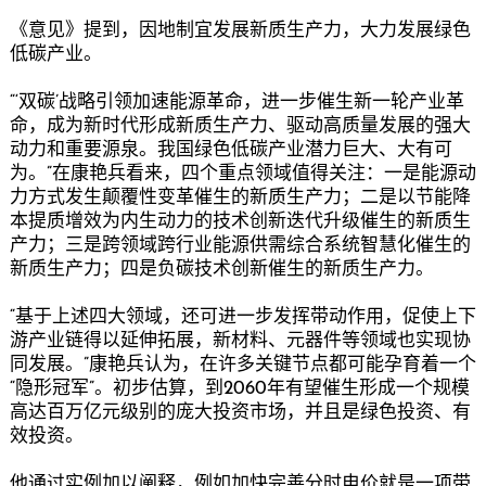
《意见》提到，因地制宜发展新质生产力，大力发展绿色
低碳产业。
“‘双碳’战略引领加速能源革命，进一步催生新一轮产业革
命，成为新时代形成新质生产力、驱动高质量发展的强大
动力和重要源泉。我国绿色低碳产业潜力巨大、大有可
为。”在康艳兵看来，四个重点领域值得关注：一是能源动
力方式发生颠覆性变革催生的新质生产力；二是以节能降
本提质增效为内生动力的技术创新迭代升级催生的新质生
产力；三是跨领域跨行业能源供需综合系统智慧化催生的
新质生产力；四是负碳技术创新催生的新质生产力。
“基于上述四大领域，还可进一步发挥带动作用，促使上下
游产业链得以延伸拓展，新材料、元器件等领域也实现协
同发展。”康艳兵认为，在许多关键节点都可能孕育着一个
“隐形冠军”。初步估算，到2060年有望催生形成一个规模
高达百万亿元级别的庞大投资市场，并且是绿色投资、有
效投资。
他通过实例加以阐释，例如加快完善分时电价就是一项带