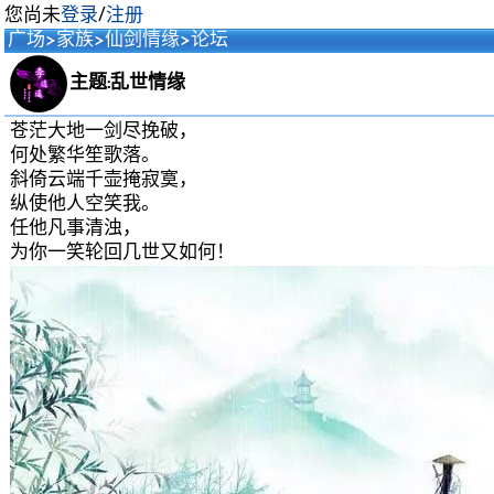
您尚未
登录
/
注册
广场
>
家族
>
仙剑情缘
>
论坛
主题:乱世情缘
苍茫大地一剑尽挽破，
何处繁华笙歌落。
斜倚云端千壶掩寂寞，
纵使他人空笑我。
任他凡事清浊，
为你一笑轮回几世又如何！