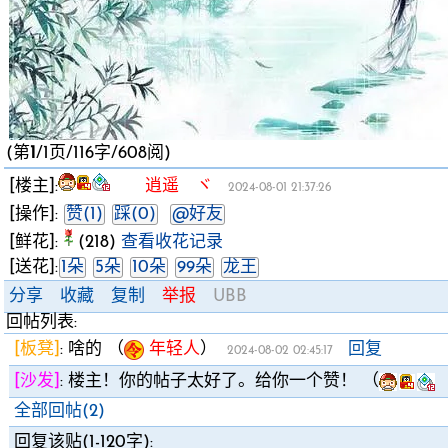
(第
1
/1页/116字/608阅)
[楼主]:
逍遥 ヾ
2024-08-01 21:37:26
[操作]:
赞(1)
踩(0)
@好友
[鲜花]:
(218)
查看收花记录
[送花]:
1朵
5朵
10朵
99朵
龙王
分享
收藏
复制
举报
UBB
回帖列表:
[板凳]
:
啥的
（
年轻人
）
回复
2024-08-02 02:45:17
[沙发]
:
楼主！你的帖子太好了。给你一个赞！
（
全部回帖(2)
回复该贴(1-120字):