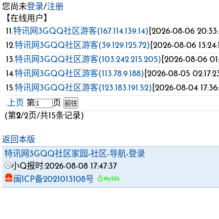
您尚未
登录
/
注册
【在线用户】
11.
特讯网3GQQ社区游客(167.114.139.14)
[2026-08-06 20:33:
12.
特讯网3GQQ社区游客(39.129.125.72)
[2026-08-06 13:24:
13.
特讯网3GQQ社区游客(103.242.215.205)
[2026-08-06 01:
14.
特讯网3GQQ社区游客(113.78.9.188)
[2026-08-05 02:17:2
15.
特讯网3GQQ社区游客(123.183.191.52)
[2026-08-04 17:36
.
上页
第
页
(第
2
/2页/共15条记录)
返回本版
特讯网3GQQ社区家园
-
社区
-
导航
-
登录
小Q报时:2026-08-08 17:47:37
闽ICP备2021013108号