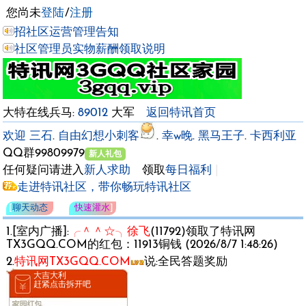
您尚未
登陆
/
注册
招社区运营管理告知
社区管理员实物薪酬领取说明
大特在线兵马:
89012
大军
返回特讯首页
欢迎
三石
.
自由幻想小刺客
.
幸w晚
.
黑马王子
.
卡西利亚
QQ群998099
新人礼包
任何疑问请进入
新人求助
领取
每日福利
|
走进特讯社区，带你畅玩特讯社区
[
聊天动态
快速灌水
]
1.[室内广播]:
╭＾＾☆╮徐飞
(11792)领取了特讯网
TX3GQQ.COM的红包：11913铜钱 (2026/8/7 1:48:26)
2.
特讯网TX3GQQ.COM
说:全民答题奖励
大吉大利
赶紧点击拆开吧