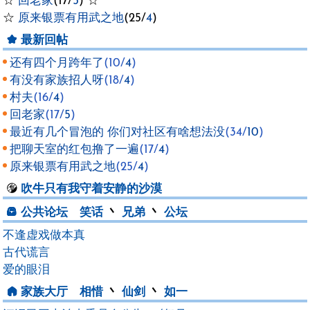
☆
回老家
(17/
5
) ☆
☆
原来银票有用武之地
(25/
4
)
最新回帖
还有四个月跨年了
(10/
4
)
有没有家族招人呀
(18/
4
)
村夫
(16/
4
)
回老家
(17/
5
)
最近有几个冒泡的 你们对社区有啥想法没
(34/
10
)
把聊天室的红包撸了一遍
(17/
4
)
原来银票有用武之地
(25/
4
)
吹牛
只有我守着安静的沙漠
公共论坛
笑话
丶
兄弟
丶
公坛
不逢虚戏做本真
古代谎言
爱的眼泪
家族大厅
相惜
丶
仙剑
丶
如一