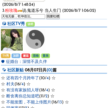
(2026/8/7 1:48:24)
3.
粉玫瑰
说:鬼道乐兮 当人生门 (2026/8/7 1:06:02)
社区TV秀
说明
TV秀
加群
邂逅
活动
音乐
征婚台：
深情不及久伴
社区新贴
08月07日共
(0)
篇
☆
还有四个月跨年了
(10/
4
) ☆
☆
村夫
(16/
4
) ☆
☆
有没有家族招人呀
(18/
4
) ☆
☆
断舍离你总知道吧
(11/
2
) ☆
☆
不能发图，不能上传图片
(16/
13
) ☆