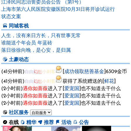
江泽民同志治丧委员会公告 （第1号）
上海市第六人民医院安徽医院10月31日将开诊试运行
状态文案
同城客栈
人生，没有来日方长，只有世事无常
谁能送个年会员 年蓝砖
落日徐徐向晚，是心安，是归属
土豪动态
(41分钟前)
自由幻想小刺客
[
成功领取慈善基金
]6309金币
(41分钟前)
自由幻想小刺客
获得了系统赠送的[
鲜花
]
(2小时前)
遇你如蔷薇
进入了[
爱宠国
]也不知道去干什么
(2小时前)
遇你如蔷薇
进入了[
爱宠国
]也不知道去干什么
(2小时前)
遇你如蔷薇
进入了[
爱宠国
]也不知道去干什么
社区服务
在线
精华
推荐
活动
公告