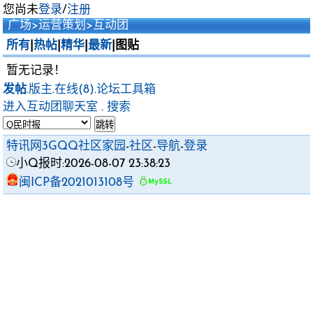
您尚未
登录
/
注册
广场
>
运营策划
>
互动团
所有
|
热帖
|
精华
|
最新
|图贴
暂无记录！
发帖
.
版主
.
在线(8)
.
论坛工具箱
进入互动团聊天室
.
搜索
特讯网3GQQ社区家园
-
社区
-
导航
-
登录
小Q报时:2026-08-07 23:38:23
闽ICP备2021013108号